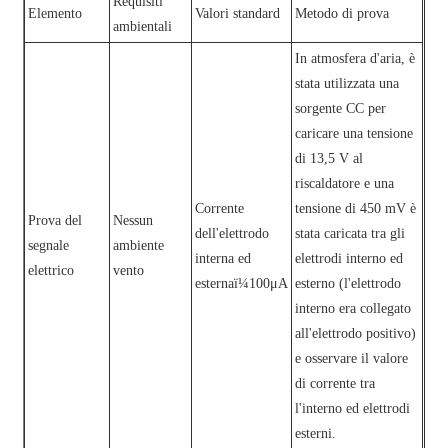
Requisiti
Elemento
Valori standard
Metodo di prova
ambientali
In atmosfera d'aria, è
stata utilizzata una
sorgente CC per
caricare una tensione
di 13,5 V al
riscaldatore e una
Corrente
tensione di 450 mV è
Prova del
Nessun
dell'elettrodo
stata caricata tra gli
segnale
ambiente
interna ed
elettrodi interno ed
elettrico
vento
esternaï¼100μA
esterno (l'elettrodo
interno era collegato
all'elettrodo positivo)
e osservare il valore
di corrente tra
l'interno ed elettrodi
esterni.