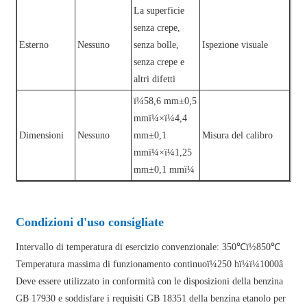
La superficie
senza crepe,
Esterno
Nessuno
senza bolle,
Ispezione visuale
senza crepe e
altri difetti
ï¼58,6 mm±0,5
mmï¼×ï¼4,4
Dimensioni
Nessuno
mm±0,1
Misura del calibro
mmï¼×ï¼1,25
mm±0,1 mmï¼
Condizioni d'uso consigliate
Intervallo di temperatura di esercizio convenzionale: 350℃ï½850℃
Temperatura massima di funzionamento continuoï¼250 hï¼ï¼1000â
Deve essere utilizzato in conformità con le disposizioni della benzina
GB 17930 e soddisfare i requisiti GB 18351 della benzina etanolo per