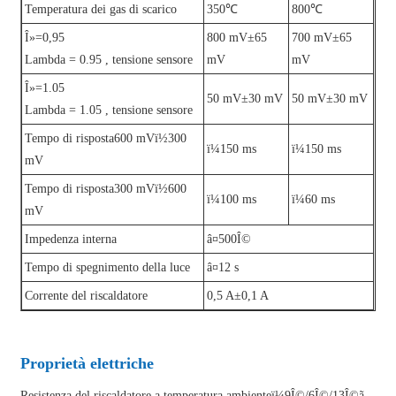
Temperatura dei gas di scarico
350℃
800℃
Î»=0,95
800 mV±65
700 mV±65
Lambda = 0.95 , tensione sensore
mV
mV
Î»=1.05
50 mV±30 mV
50 mV±30 mV
Lambda = 1.05 , tensione sensore
Tempo di risposta600 mVï½300
ï¼150 ms
ï¼150 ms
mV
Tempo di risposta300 mVï½600
ï¼100 ms
ï¼60 ms
mV
Impedenza interna
â¤500Î©
Tempo di spegnimento della luce
â¤12 s
Corrente del riscaldatore
0,5 A±0,1 A
Proprietà elettriche
Resistenza del riscaldatore a temperatura ambienteï¼9Î©/6Î©/13Î©ã