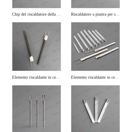
Chip del riscaldatore della piastra di zirconia per sensore di ossigeno
Riscaldatore a piastra per sonda lambda
Elemento riscaldante in ceramica con sensore di ossigeno al nitruro di silicio da 1 ohm
Elemento riscaldante in ceramica per sensore di ossigeno dell'automobile