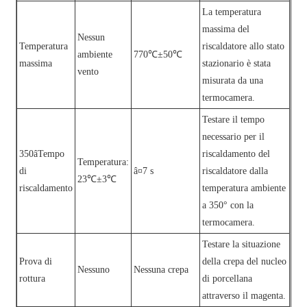
La temperatura
massima del
Nessun
Temperatura
riscaldatore allo stato
ambiente
770℃±50℃
massima
stazionario è stata
vento
misurata da una
termocamera.
Testare il tempo
necessario per il
350âTempo
riscaldamento del
Temperatura:
di
â¤7 s
riscaldatore dalla
23℃±3℃
riscaldamento
temperatura ambiente
a 350° con la
termocamera.
Testare la situazione
Prova di
della crepa del nucleo
Nessuno
Nessuna crepa
rottura
di porcellana
attraverso il magenta.