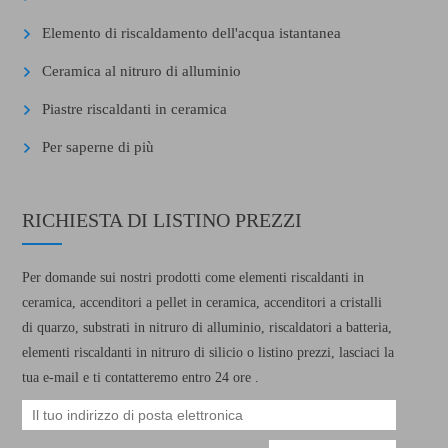
Elemento di riscaldamento dell'acqua istantanea
Ceramica al nitruro di alluminio
Piastre riscaldanti in ceramica
Per saperne di più
RICHIESTA DI LISTINO PREZZI
Per domande sui nostri prodotti come elementi riscaldanti in
ceramica, accenditori a pellet in ceramica, accenditori a cristalli
di quarzo, substrati in nitruro di alluminio, riscaldatori a batteria,
elementi riscaldanti in nitruro di silicio o listino prezzi, lasciaci la
tua e-mail e ti contatteremo entro 24 ore .