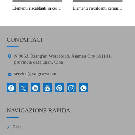
Elementi riscaldanti in ceramica con sensore di ossigeno 13v
Elementi riscaldanti ceramici del sensore di ossigeno planare
CONTATTACI

N.8063, Xiang'an West Road, Xiamen City 361101,
provincia del Fujian, Cina

service@xmgrwy.com
NAVIGAZIONE RAPIDA
Casa