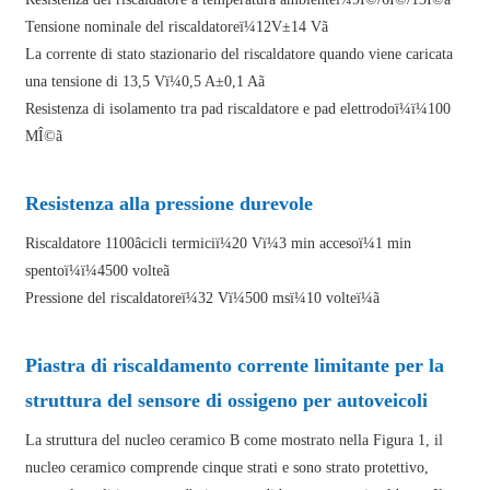
Tensione nominale del riscaldatoreï¼12V±14 Vã
La corrente di stato stazionario del riscaldatore quando viene caricata
una tensione di 13,5 Vï¼0,5 A±0,1 Aã
Resistenza di isolamento tra pad riscaldatore e pad elettrodoï¼ï¼100
MÎ©ã
Resistenza alla pressione durevole
Riscaldatore 1100âcicli termiciï¼20 Vï¼3 min accesoï¼1 min
spentoï¼ï¼4500 volteã
Pressione del riscaldatoreï¼32 Vï¼500 msï¼10 volteï¼ã
Piastra di riscaldamento corrente limitante per la
struttura del sensore di ossigeno per autoveicoli
La struttura del nucleo ceramico B come mostrato nella Figura 1, il
nucleo ceramico comprende cinque strati e sono strato protettivo,