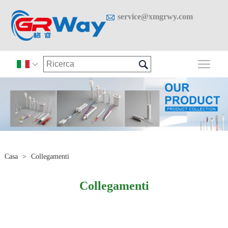

service@xmgrwy.com

Attiv

Casa
>
Collegamenti
Collegamenti