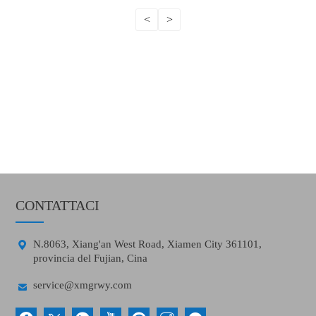
<
>
CONTATTACI

N.8063, Xiang'an West Road, Xiamen City 361101,
provincia del Fujian, Cina

service@xmgrwy.com