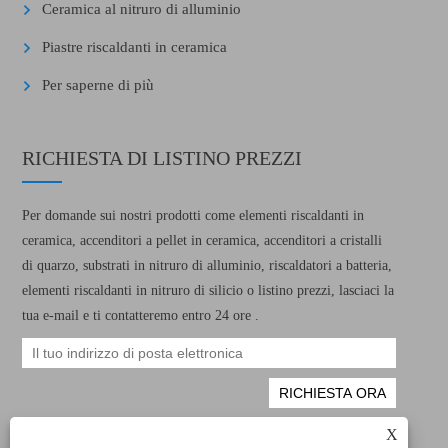
Ceramica al nitruro di alluminio
Piastre riscaldanti in ceramica
Per saperne di più
RICHIESTA DI LISTINO PREZZI
Per domande sui nostri prodotti come elementi riscaldanti in
ceramica, accenditori a pellet in ceramica, accenditori a cristalli
di quarzo, substrati in nitruro di alluminio, riscaldatori a batteria,
elementi riscaldanti in nitruro di silicio o listino prezzi, lasciaci la
tua e-mail e ti contatteremo entro 24 ore .
X