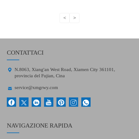
<
>
CONTATTACI

N.8063, Xiang'an West Road, Xiamen City 361101,
provincia del Fujian, Cina

service@xmgrwy.com
NAVIGAZIONE RAPIDA