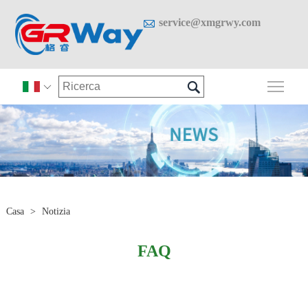

service@xmgrwy.com

Attiv

Casa
>
Notizia
FAQ