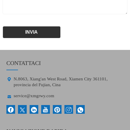
CONTATTACI

N.8063, Xiang'an West Road, Xiamen City 361101,
provincia del Fujian, Cina

service@xmgrwy.com