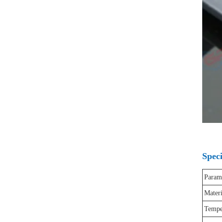
Speci
Param
Materi
Temper