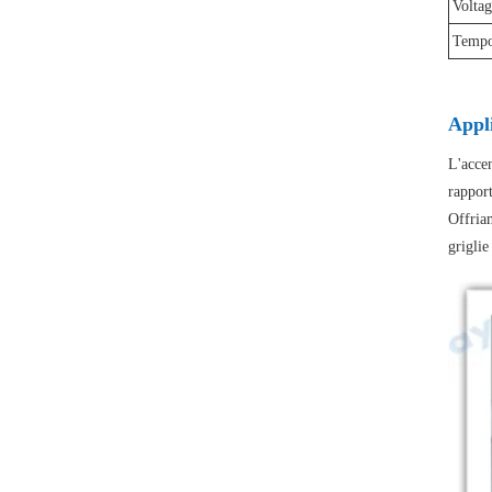
Voltag
Tempo
Appli
L'accen
rapport
Offriam
griglie