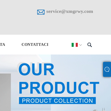

service@xmgrwy.com

STA
CONTATTACI
