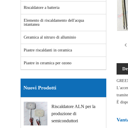
Riscaldatore a batteria
Elemento di riscaldamento dell'acqua
istantanea
Ceramica al nitruro di alluminio
Piastre riscaldanti in ceramica
Piastre in ceramica per ozono
De
GREENWA
Nuovi Prodotti
L'acce
tramit
È disp
Riscaldatore ALN per la
produzione di
Vanta
semiconduttori