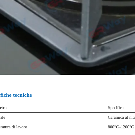
fiche tecniche
etro
Specifica
ale
Ceramica al nitr
atura di lavoro
800°C–1200°C