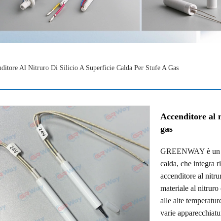
ditore Al Nitruro Di Silicio A Superficie Calda Per Stufe A Gas
Accenditore al n
gas
GREENWAY è un prod
calda, che integra r
accenditore al nitrur
materiale al nitruro
alle alte temperatur
varie apparecchiat