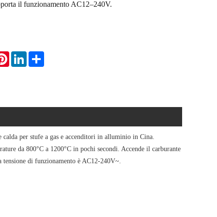
pporta il funzionamento AC12–240V.
atsApp
Pinterest
LinkedIn
Share
calda per stufe a gas e accenditori in alluminio in Cina.
ature da 800°C a 1200°C in pochi secondi. Accende il carburante
e la tensione di funzionamento è AC12-240V~.