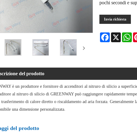
pochi secondi e su
Invia richiesta
Facebook
X
Wh
scrizione del prodotto
Y è un produttore e fornitore di accenditori al nitruro di silicio a superficie 
nditore al nitruro di silicio di GREENWAY può raggiungere rapidamente temper
e trasferimento di calore diretto o riscaldamento ad aria forzata. Generalment
onibile una dimensione personalizzata.
ggi del prodotto