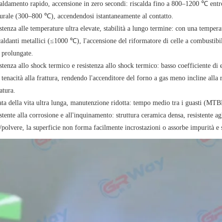
caldamento rapido, accensione in zero secondi: riscalda fino a 800–1200 ℃ entr
turale (300–800 ℃), accendendosi istantaneamente al contatto.
stenza alle temperature ultra elevate, stabilità a lungo termine: con una temper
scaldanti metallici (≤1000 ℃), l'accensione del riformatore di celle a combusti
 prolungate.
stenza allo shock termico e resistenza allo shock termico: basso coefficiente d
 tenacità alla frattura, rendendo l'accenditore del forno a gas meno incline all
atura.
ta della vita ultra lunga, manutenzione ridotta: tempo medio tra i guasti (MTBF),
stente alla corrosione e all'inquinamento: struttura ceramica densa, resistente agl
polvere, la superficie non forma facilmente incrostazioni o assorbe impurità e s