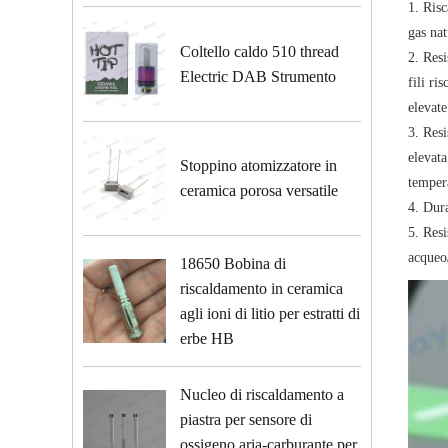
1. Ris
gas na
Coltello caldo 510 thread
2. Resi
Electric DAB Strumento
fili ri
elevate
3. Resi
elevata
Stoppino atomizzatore in
temper
ceramica porosa versatile
4. Dura
5. Resi
acqueo/
18650 Bobina di
riscaldamento in ceramica
agli ioni di litio per estratti di
erbe HB
Nucleo di riscaldamento a
piastra per sensore di
ossigeno aria-carburante per