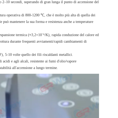
o 2–10 secondi, superando di gran lunga il punto di accensione del
atura operativa di 800-1200 ℃, che è molto più alta di quella dei
bile può mantenere la sua forma e resistenza anche a temperature
i espansione termica (≈3,2×10⁻⁶/K), rapida conduzione del calore ed
a rottura durante frequenti avviamenti/rapidi cambiamenti di
 5-10 volte quello dei fili riscaldanti metallici.
i acidi e agli alcali, resistente ai fumi d'olio/vapore
tabilità all'accensione a lungo termine.