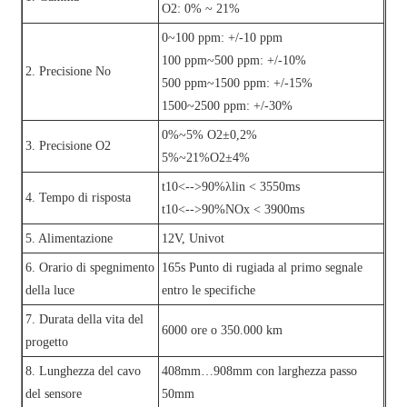
O2: 0% ~ 21%
0~100 ppm: +/-10 ppm
100 ppm~500 ppm: +/-10%
2. Precisione No
500 ppm~1500 ppm: +/-15%
1500~2500 ppm: +/-30%
0%~5% O2±0,2%
3. Precisione O2
5%~21%O2±4%
t10<-->90%λlin < 3550ms
4. Tempo di risposta
t10<-->90%NOx < 3900ms
5. Alimentazione
12V, Univot
6. Orario di spegnimento
165s Punto di rugiada al primo segnale
della luce
entro le specifiche
7. Durata della vita del
6000 ore o 350.000 km
progetto
8. Lunghezza del cavo
408mm…908mm con larghezza passo
del sensore
50mm