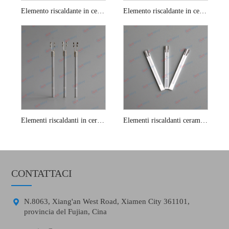
Elemento riscaldante in ceramica con sensore di ossigeno al nitruro di silicio da 1 ohm
Elemento riscaldante in ceramica per sensore di ossigeno dell'automobile
Elementi riscaldanti in ceramica con sensore di ossigeno 13v
Elementi riscaldanti ceramici del sensore di ossigeno planare
CONTATTACI

N.8063, Xiang'an West Road, Xiamen City 361101,
provincia del Fujian, Cina