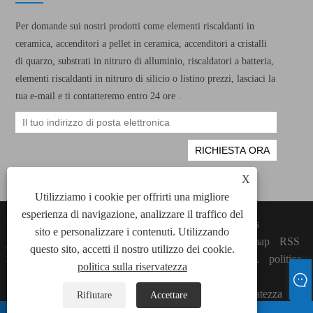
Per domande sui nostri prodotti come elementi riscaldanti in
ceramica, accenditori a pellet in ceramica, accenditori a cristalli
di quarzo, substrati in nitruro di alluminio, riscaldatori a batteria,
elementi riscaldanti in nitruro di silicio o listino prezzi, lasciaci la
tua e-mail e ti contatteremo entro 24 ore .
X
Utilizziamo i cookie per offrirti una migliore
esperienza di navigazione, analizzare il traffico del
Copyright © 2022 Xiamen Green Way
Links
sito e personalizzare i contenuti. Utilizzando
Electronic Technology Co., Ltd. Tutti gli
Sitemap
RSS
elementi di riscaldamento in ceramica, diritti di
questo sito, accetti il ​​nostro utilizzo dei cookie.
XML
politica
accensione a pellet in ceramica riservati.
politica sulla riservatezza
sulla
riservatezza
Rifiutare
Accettare