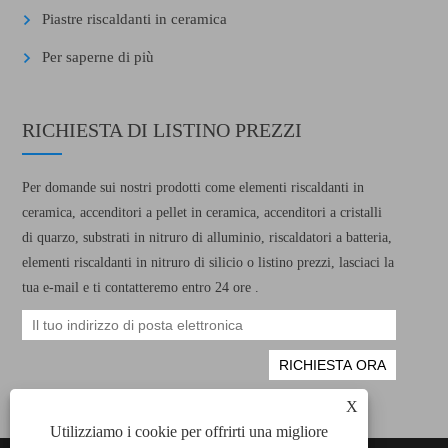
Piastre riscaldanti in ceramica
Per saperne di più
RICHIESTA DI LISTINO PREZZI
Per domande sui nostri prodotti come elementi riscaldanti in
ceramica, accenditori a pellet in ceramica, accenditori a cristalli
di quarzo, substrati in nitruro di alluminio, riscaldatori a batteria,
elementi riscaldanti in nitruro di silicio o listino prezzi, lasciaci la
tua e-mail e ti contatteremo entro 24 ore .
X
Utilizziamo i cookie per offrirti una migliore