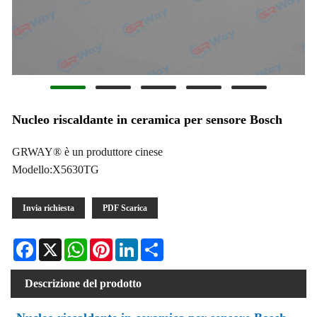
Nucleo riscaldante in ceramica per sensore Bosch
GRWAY® è un produttore cinese
Modello:X5630TG
Invia richiesta
PDF Scarica
Facebook
X
WhatsApp
Pinterest
LinkedIn
Share
Descrizione del prodotto