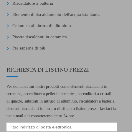
Riscaldatore a batteria
Elemento di riscaldamento dell'acqua istantanea
Ceramica al nitruro di alluminio
Piastre riscaldanti in ceramica
Per saperne di più
RICHIESTA DI LISTINO PREZZI
Per domande sui nostri prodotti come elementi riscaldanti in
ceramica, accenditori a pellet in ceramica, accenditori a cristalli
di quarzo, substrati in nitruro di alluminio, riscaldatori a batteria,
elementi riscaldanti in nitruro di silicio o listino prezzi, lasciaci la
tua e-mail e ti contatteremo entro 24 ore .