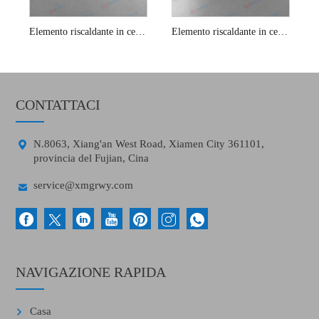
Elemento riscaldante in ceramica per stampante Micro 3D
Elemento riscaldante in ceramica per stampante 3d
CONTATTACI

N.8063, Xiang'an West Road, Xiamen City 361101,
provincia del Fujian, Cina

service@xmgrwy.com
NAVIGAZIONE RAPIDA
Casa