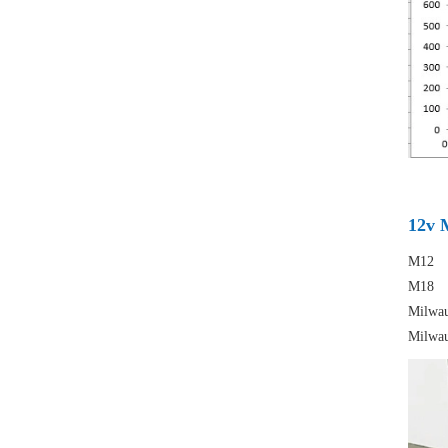
12v 
M12
M18
Milwau
Milwau