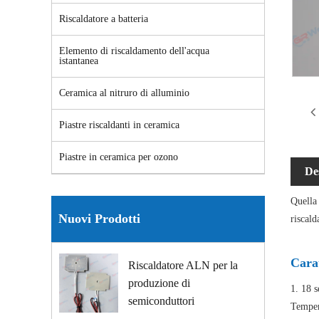
Riscaldatore a batteria
Elemento di riscaldamento dell'acqua
istantanea
Ceramica al nitruro di alluminio
Piastre riscaldanti in ceramica
Piastre in ceramica per ozono
De
Quella 
Nuovi Prodotti
riscal
Carat
Riscaldatore ALN per la
produzione di
1. 18 s
semiconduttori
Temper