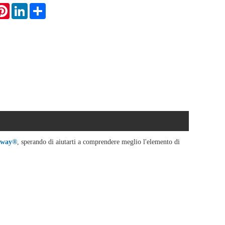
atsApp
Pinterest
LinkedIn
Share
rway®
, sperando di aiutarti a comprendere meglio l'elemento di