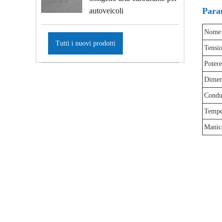
Para
autoveicoli
Nome d
Tutti i nuovi prodotti
Tensio
Potere
Dimen
Condu
Temper
Manica