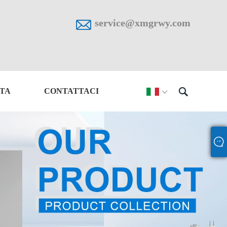

service@xmgrwy.com

STA
CONTATTACI
