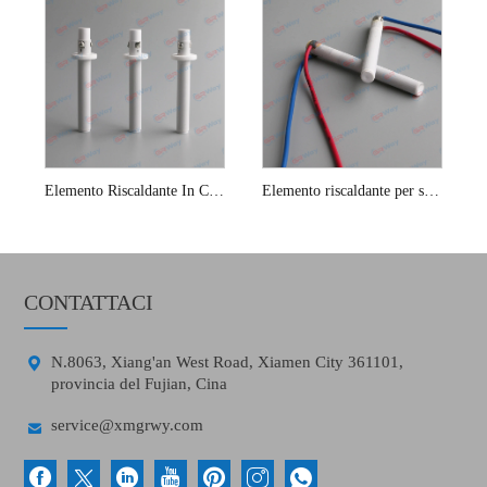
Elemento Riscaldante In Ceramica Per Bidet Con Sedile Wc
Elemento riscaldante per scaldabagno
CONTATTACI

N.8063, Xiang'an West Road, Xiamen City 361101,
provincia del Fujian, Cina

service@xmgrwy.com