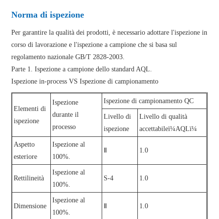
Norma di ispezione
Per garantire la qualità dei prodotti, è necessario adottare l'ispezione in
corso di lavorazione e l'ispezione a campione che si basa sul
regolamento nazionale GB/T 2828-2003.
Parte 1. Ispezione a campione dello standard AQL.
Ispezione in-process VS Ispezione di campionamento
Ispezione di campionamento QC
Ispezione
Elementi di
durante il
Livello di
Livello di qualità
ispezione
processo
ispezione
accettabileï¼AQLï¼
Aspetto
Ispezione al
Ⅱ
1.0
esteriore
100%.
Ispezione al
Rettilineità
S-4
1.0
100%.
Ispezione al
Dimensione
Ⅱ
1.0
100%.