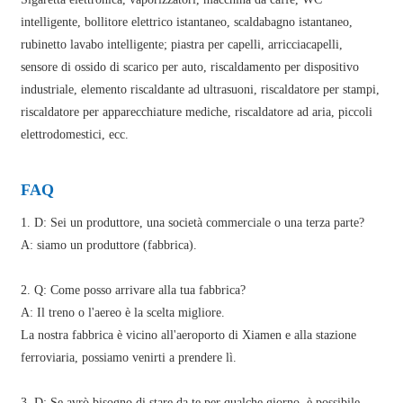
intelligente, bollitore elettrico istantaneo, scaldabagno istantaneo,
rubinetto lavabo intelligente; piastra per capelli, arricciacapelli,
sensore di ossido di scarico per auto, riscaldamento per dispositivo
industriale, elemento riscaldante ad ultrasuoni, riscaldatore per stampi,
riscaldatore per apparecchiature mediche, riscaldatore ad aria, piccoli
elettrodomestici, ecc.
FAQ
1. D: Sei un produttore, una società commerciale o una terza parte?
A: siamo un produttore (fabbrica).
2. Q: Come posso arrivare alla tua fabbrica?
A: Il treno o l'aereo è la scelta migliore.
La nostra fabbrica è vicino all'aeroporto di Xiamen e alla stazione
ferroviaria, possiamo venirti a prendere lì.
3. D: Se avrò bisogno di stare da te per qualche giorno, è possibile